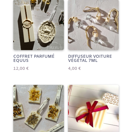
plus
récent
au
plus
ancien
COFFRET PARFUMÉ
DIFFUSEUR VOITURE
EQUUS
VÉGÉTAL 7ML
12,00
€
4,00
€