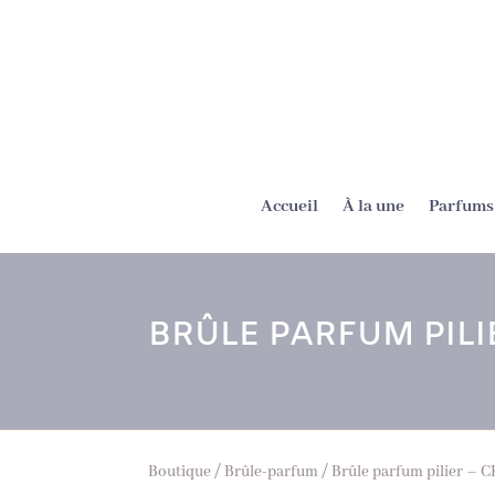
Accueil
À la une
Parfums 
BRÛLE PARFUM PILI
Boutique
/
Brûle-parfum
/ Brûle parfum pilier –