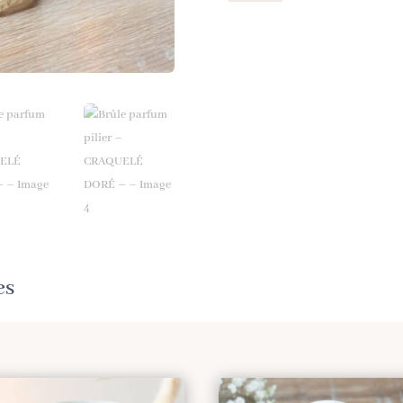
Brûle
parfum
pilier
–
CRAQUELÉ
DORÉ
–
es