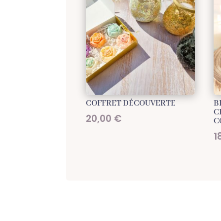
COFFRET DÉCOUVERTE
B
C
20,00
€
C
1