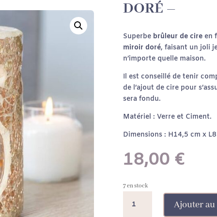
DORÉ –
Superbe
brûleur de cire
en 
miroir
doré
, faisant un joli
n’importe quelle maison.
Il est conseillé de tenir com
de l’ajout de cire pour s’ass
sera fondu.
Matériel :
Verre et Ciment.
Dimensions : H14,5 cm x L
18,00
€
7 en stock
quantité
Ajouter au
de